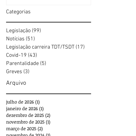
Categorias
Legislação
(99)
99 posts
Notícias
(51)
51 posts
Legislação carreira TDT/TSDT
(17)
17 posts
Covid-19
(43)
43 posts
Parentalidade
(5)
5 posts
Greves
(3)
3 posts
Arquivo
julho de 2026
(1)
1 post
janeiro de 2026
(1)
1 post
dezembro de 2025
(2)
2 posts
novembro de 2025
(1)
1 post
março de 2025
(2)
2 posts
novembro de 2024
(1)
1 post