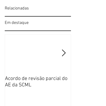
Relacionadas
Em destaque
Acordo de revisão parcial do
Publicação da n
AE da SCML
do SFP no BTE