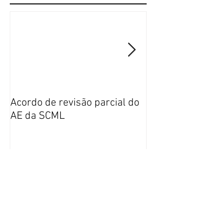
Acordo de revisão parcial do
Publicação da n
AE da SCML
do SFP no BTE
Categorias
Legislação
(99)
99 posts