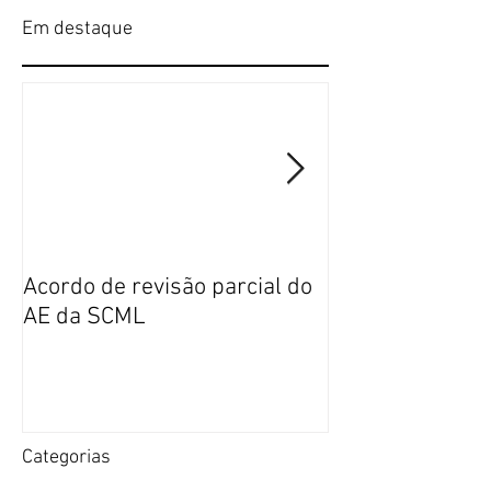
Em destaque
Acordo de revisão parcial do
Publicação da n
AE da SCML
do SFP no BTE
Categorias