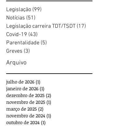
Legislação
(99)
99 posts
Notícias
(51)
51 posts
Legislação carreira TDT/TSDT
(17)
17 posts
Covid-19
(43)
43 posts
Parentalidade
(5)
5 posts
Greves
(3)
3 posts
Arquivo
julho de 2026
(1)
1 post
janeiro de 2026
(1)
1 post
dezembro de 2025
(2)
2 posts
novembro de 2025
(1)
1 post
março de 2025
(2)
2 posts
novembro de 2024
(1)
1 post
outubro de 2024
(1)
1 post
julho de 2024
(2)
2 posts
abril de 2024
(1)
1 post