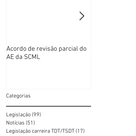
Acordo de revisão parcial do
Publicação da n
AE da SCML
do SFP no BTE
Categorias
Legislação
(99)
99 posts
Notícias
(51)
51 posts
Legislação carreira TDT/TSDT
(17)
17 posts