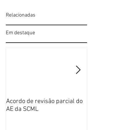
Relacionadas
Em destaque
Acordo de revisão parcial do
Publicação da n
AE da SCML
do SFP no BTE