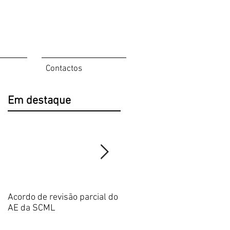
Contactos
Em destaque
º
Acordo de revisão parcial do
Publicação da nova Direção
AE da SCML
do SFP no BTE