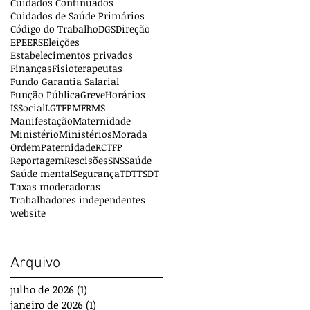
Cuidados Continuados
Cuidados de Saúde Primários
Código do Trabalho
DGS
Direção
EPE
ERS
Eleições
Estabelecimentos privados
Finanças
Fisioterapeutas
Fundo Garantia Salarial
Função Pública
Greve
Horários
ISSocial
LGTFP
MFR
MS
Manifestação
Maternidade
Ministério
Ministérios
Morada
Ordem
Paternidade
RCTFP
Reportagem
Rescisões
SNS
Saúde
Saúde mental
Segurança
TDT
TSDT
Taxas moderadoras
Trabalhadores independentes
website
Arquivo
julho de 2026
(1)
1 post
janeiro de 2026
(1)
1 post