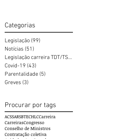
Categorias
Legislação
(99)
99 posts
Notícias
(51)
51 posts
Legislação carreira TDT/TSDT
(17)
17 posts
Covid-19
(43)
43 posts
Parentalidade
(5)
5 posts
Greves
(3)
3 posts
Procurar por tags
ACSS
ARS
BTE
CHLC
Carreira
Carreiras
Congresso
Conselho de Ministros
º
Contratação coletiva