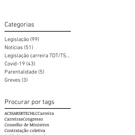
Categorias
Legislação
(99)
99 posts
Notícias
(51)
51 posts
Legislação carreira TDT/TSDT
(17)
17 posts
Covid-19
(43)
43 posts
Parentalidade
(5)
5 posts
Greves
(3)
3 posts
Procurar por tags
ACSS
ARS
BTE
CHLC
Carreira
Carreiras
Congresso
Conselho de Ministros
Contratação coletiva