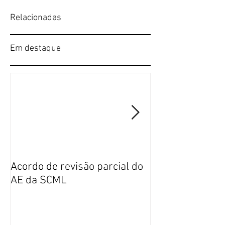
Relacionadas
Em destaque
Acordo de revisão parcial do
Publicação da n
AE da SCML
do SFP no BTE