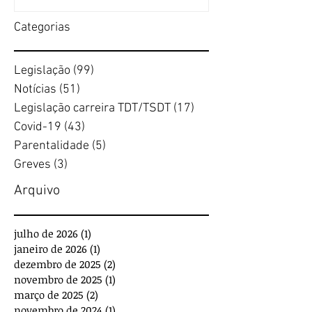
Categorias
Legislação
(99)
99 posts
Notícias
(51)
51 posts
Legislação carreira TDT/TSDT
(17)
17 posts
Covid-19
(43)
43 posts
Parentalidade
(5)
5 posts
Greves
(3)
3 posts
Arquivo
julho de 2026
(1)
1 post
janeiro de 2026
(1)
1 post
dezembro de 2025
(2)
2 posts
novembro de 2025
(1)
1 post
março de 2025
(2)
2 posts
novembro de 2024
(1)
1 post