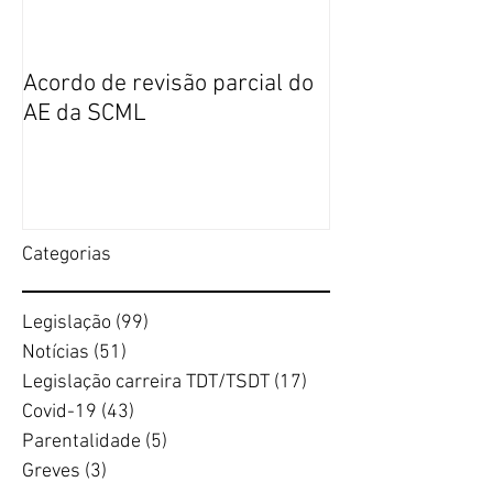
Acordo de revisão parcial do
Publicação da n
AE da SCML
do SFP no BTE
Categorias
Legislação
(99)
99 posts
Notícias
(51)
51 posts
Legislação carreira TDT/TSDT
(17)
17 posts
Covid-19
(43)
43 posts
Parentalidade
(5)
5 posts
Greves
(3)
3 posts