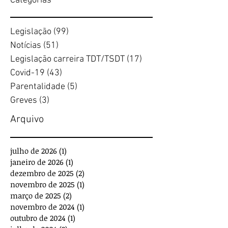
Categorias
Legislação
(99)
99 posts
Notícias
(51)
51 posts
Legislação carreira TDT/TSDT
(17)
17 posts
Covid-19
(43)
43 posts
Parentalidade
(5)
5 posts
Greves
(3)
3 posts
Arquivo
julho de 2026
(1)
1 post
janeiro de 2026
(1)
1 post
dezembro de 2025
(2)
2 posts
novembro de 2025
(1)
1 post
março de 2025
(2)
2 posts
novembro de 2024
(1)
1 post
outubro de 2024
(1)
1 post