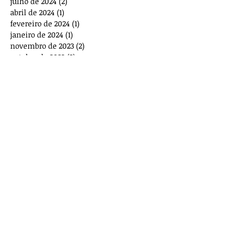
julho de 2024
(2)
2 posts
abril de 2024
(1)
1 post
fevereiro de 2024
(1)
1 post
janeiro de 2024
(1)
1 post
novembro de 2023
(2)
2 posts
outubro de 2023
(2)
2 posts
agosto de 2023
(1)
1 post
julho de 2023
(1)
1 post
maio de 2023
(3)
3 posts
março de 2023
(1)
1 post
dezembro de 2022
(4)
4 posts
novembro de 2022
(1)
1 post
outubro de 2022
(1)
1 post
agosto de 2022
(1)
1 post
junho de 2022
(1)
1 post
abril de 2022
(1)
1 post
novembro de 2021
(2)
2 posts
Procurar por tags
ACSS
ARS
BTE
CHLC
Carreira
Carreiras