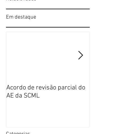
Em destaque
Acordo de revisão parcial do
Publicação da n
AE da SCML
do SFP no BTE