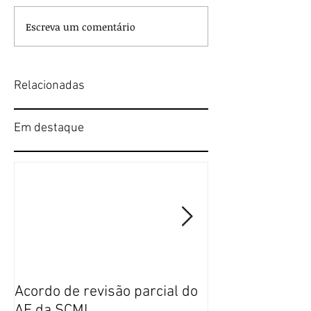
Escreva um comentário
Relacionadas
Em destaque
Acordo de revisão parcial do
Publicação da n
AE da SCML
do SFP no BTE