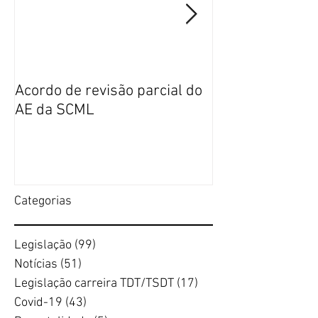
Acordo de revisão parcial do
Publicação da n
AE da SCML
do SFP no BTE
Categorias
Legislação
(99)
99 posts
Notícias
(51)
51 posts
Legislação carreira TDT/TSDT
(17)
17 posts
Covid-19
(43)
43 posts