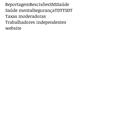
Reportagem
Rescisões
SNS
Saúde
Saúde mental
Segurança
TDT
TSDT
Taxas moderadoras
Trabalhadores independentes
website