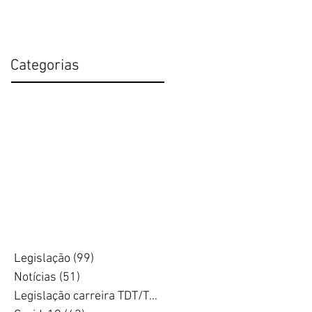
Categorias
Legislação
(99)
99 posts
Notícias
(51)
51 posts
Legislação carreira TDT/TSDT
(17)
17 posts