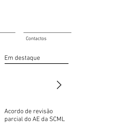
Contactos
Em destaque
Acordo de revisão
Publicação da nova
parcial do AE da SCML
Direção do SFP no BTE