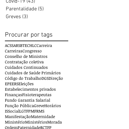
Covid-19
(43)
43 posts
Parentalidade
(5)
5 posts
Greves
(3)
3 posts
Procurar por tags
ACSS
ARS
BTE
CHLC
Carreira
Carreiras
Congresso
Conselho de Ministros
Contratação coletiva
Cuidados Continuados
Cuidados de Saúde Primários
Código do Trabalho
DGS
Direção
EPE
ERS
Eleições
Estabelecimentos privados
Finanças
Fisioterapeutas
Fundo Garantia Salarial
Função Pública
Greve
Horários
ISSocial
LGTFP
MFR
MS
Manifestação
Maternidade
Ministério
Ministérios
Morada
Ordem
Paternidade
RCTFP