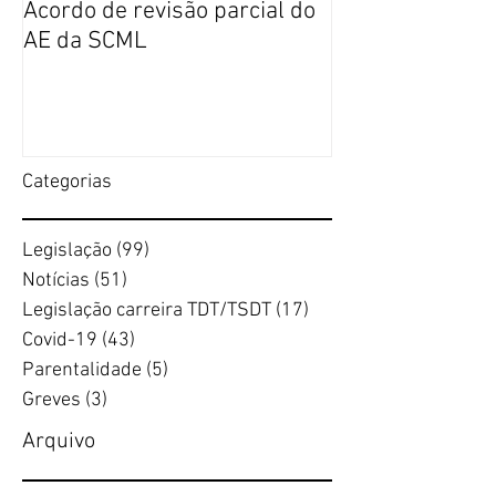
Acordo de revisão parcial do
Publicação da n
AE da SCML
do SFP no BTE
Categorias
Legislação
(99)
99 posts
Notícias
(51)
51 posts
Legislação carreira TDT/TSDT
(17)
17 posts
Covid-19
(43)
43 posts
Parentalidade
(5)
5 posts
Greves
(3)
3 posts
Arquivo