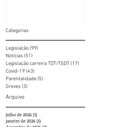
Categorias
Legislação
(99)
99 posts
Notícias
(51)
51 posts
Legislação carreira TDT/TSDT
(17)
17 posts
Covid-19
(43)
43 posts
Parentalidade
(5)
5 posts
Greves
(3)
3 posts
Arquivo
julho de 2026
(1)
1 post
janeiro de 2026
(1)
1 post
dezembro de 2025
(2)
2 posts