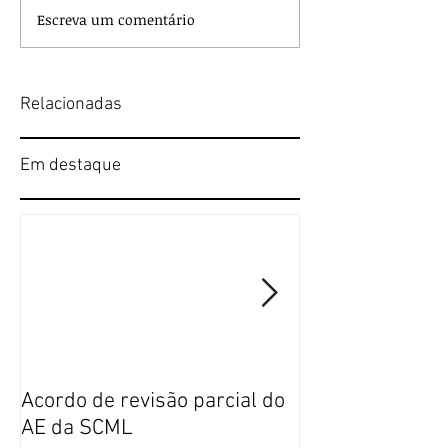
Escreva um comentário
Relacionadas
Em destaque
Acordo de revisão parcial do
Publicação da n
AE da SCML
do SFP no BTE