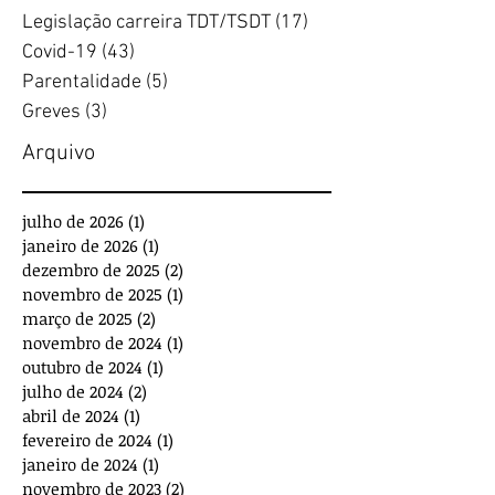
Legislação carreira TDT/TSDT
(17)
17 posts
Covid-19
(43)
43 posts
Parentalidade
(5)
5 posts
Greves
(3)
3 posts
Arquivo
julho de 2026
(1)
1 post
janeiro de 2026
(1)
1 post
dezembro de 2025
(2)
2 posts
novembro de 2025
(1)
1 post
março de 2025
(2)
2 posts
novembro de 2024
(1)
1 post
outubro de 2024
(1)
1 post
julho de 2024
(2)
2 posts
abril de 2024
(1)
1 post
fevereiro de 2024
(1)
1 post
janeiro de 2024
(1)
1 post
novembro de 2023
(2)
2 posts