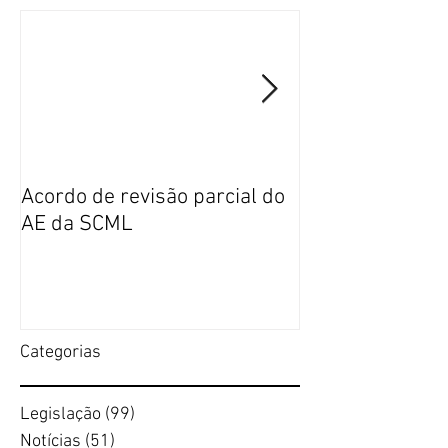
Acordo de revisão parcial do
Publicação da n
AE da SCML
do SFP no BTE
Categorias
Legislação
(99)
99 posts
Notícias
(51)
51 posts