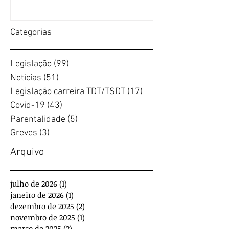
Categorias
Legislação
(99)
99 posts
Notícias
(51)
51 posts
Legislação carreira TDT/TSDT
(17)
17 posts
Covid-19
(43)
43 posts
Parentalidade
(5)
5 posts
Greves
(3)
3 posts
Arquivo
julho de 2026
(1)
1 post
janeiro de 2026
(1)
1 post
dezembro de 2025
(2)
2 posts
novembro de 2025
(1)
1 post
março de 2025
(2)
2 posts