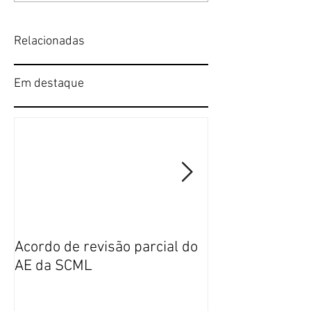
Relacionadas
Em destaque
Acordo de revisão parcial do
Publicação da n
AE da SCML
do SFP no BTE