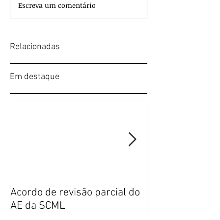
Escreva um comentário
Relacionadas
Em destaque
Acordo de revisão parcial do
Publicação da n
AE da SCML
do SFP no BTE