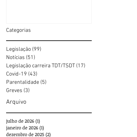
Categorias
Legislação
(99)
99 posts
Notícias
(51)
51 posts
Legislação carreira TDT/TSDT
(17)
17 posts
Covid-19
(43)
43 posts
Parentalidade
(5)
5 posts
Greves
(3)
3 posts
Arquivo
julho de 2026
(1)
1 post
janeiro de 2026
(1)
1 post
dezembro de 2025
(2)
2 posts